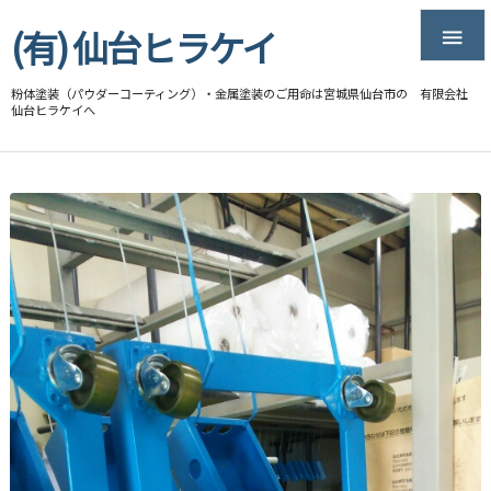
(有) 仙台ヒラケイ

粉体塗装（パウダーコーティング）・金属塗装のご用命は宮城県仙台市の 有限会社
仙台ヒラケイへ