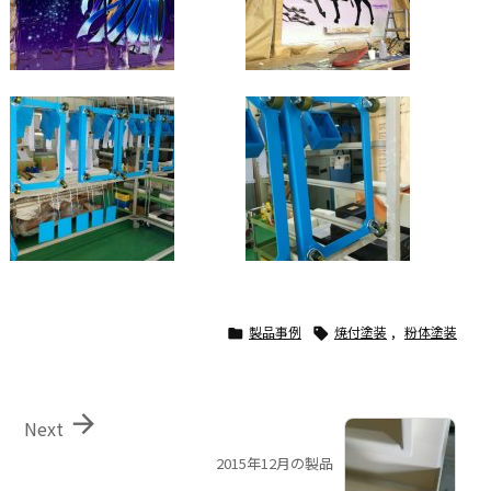
製品事例
焼付塗装
,
粉体塗装



Next
2015年12月の製品